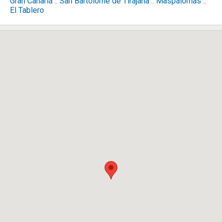
Gran Canaria
::
San Bartolome de Tirajana
::
Maspalomas
::
El Tablero