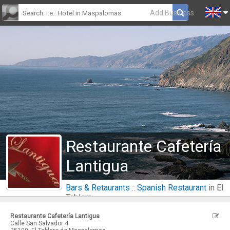
Add Business
Restaurante Cafetería
Lantigua
Bars & Retaurants
::
Spanish Restaurant
in El
Tablero
Restaurante Cafetería Lantigua
Calle San Salvador 4