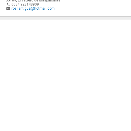
35109
,
El Tablero de Maspalomas
0034 928148909
rosilantigua@hotmail.com